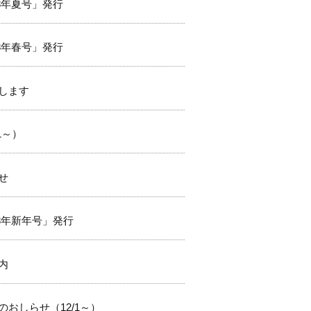
023年夏号」発行
023年春号」発行
します
1～）
せ
023年新年号」発行
内
おしらせ（12/1～）